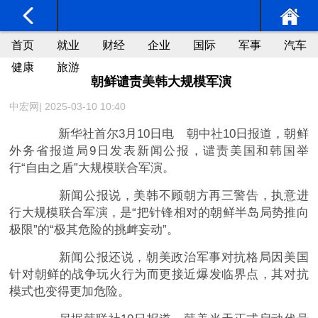
首页
就业
财经
企业
国际
军事
汽车
健康
旅游
朝鲜谴责美韩大规模军演
中宏网| 2025-03-10 10:40
新华社首尔3月10日电 朝中社10日报道，朝鲜
外务省报道局9日发表新闻公报，谴责美国和韩国举
行“自由之盾”大规模联合军演。
新闻公报说，美韩不顾朝方再三警告，执意进
行大规模联合军演，是“把针锋相对的朝鲜半岛局势推向
极限”的“极其危险的挑衅妄动”。
新闻公报还说，朝美政治军事对抗格局因美国
针对朝鲜的战争玩火行为而更接近爆发临界点，其对抗
模式也变得更加危险。