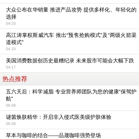
大众公布在华销量 推进产品攻势 提供多样化、年轻化的
选择
04-20
高江涛掌权斯威汽车 推出“预售抢购模式”及“两级火箭渠
道模式”
04-20
美国消费数据创历史最糟纪录 未来股市可能会大幅下跌
04-17
热点推荐
五六天后：科学减脂 专业营养师团队为您的健康“保驾护
航”
06-08
谜茵焕肤精华：开启非入侵式医美级护肤体验
06-08
草本与咖啡的结合——品晟咖啡强势登场