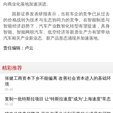
向商业化落地加速演进。
国新证券发表研报表示，当前车企的竞争已从过去
的价格战转为技术与生态协同力的竞争。在智能制造与
智能经济趋势下，汽车产业数智化转型有望提速，具身
智能、智能网联汽车、低空经济等新质生产力有望带动
汽车相关产业新业态、新产品形态涌现并加速落地。
责任编辑：
卢云
精彩推荐
张健工商资本下乡不能偏离 改善社会资本进入的基础环
境
05-19
复制一批特斯拉项目 让“特斯拉速度”成为“上海速度”常态
05-18