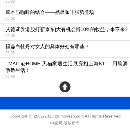
06-08
草本与咖啡的结合——品晟咖啡强势登场
06-08
艾德证券港股打新京东|大有机会博10%的收益，来不来?
06-08
福鼎白牡丹对女人的具体好处有哪些？
06-08
TMALL@HOME 天猫家居生活展亮相上海K11，用脑洞
致敬生活！
06-08
Copyright @ 2001-2013 zh.movesh.com All Rights Reserved
中宏网 版权所有