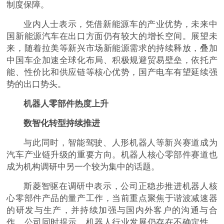
制度保障。
业内人士表示，凭借新能源车的产业优势，未来中
国新能源汽车在出口方面仍有较大的增长空间。展望未
来，随着拉美等新兴市场新能源需求的持续释放，叠加
中国车企加速全球化布局、积极规避贸易壁垒，依托产
能、性价比和供应链等核心优势，国产电车有望延续强
势的出口势头。
机器人零部件热度上升
数智化转型持续推进
与此同时，智能驾驶、人形机器人等新兴赛道成为
汽车产业链升级的重要方向。机器人核心零部件赛道也
成为机构调研中另一个较为集中的话题。
斯菱智驱在调研中表示，公司正稳步推进机器人核
心零部件产品的量产工作，当前重点聚焦于谐波减速器
的研发与生产，并持续加强与国内外客户的沟通与合
作。公司同时提示，机器人行业发展仍存在不确定性，