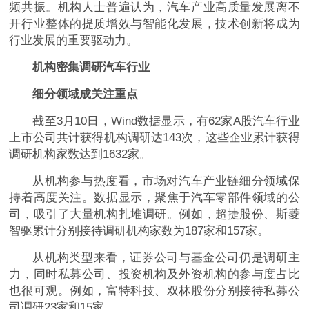
频共振。机构人士普遍认为，汽车产业高质量发展离不
开行业整体的提质增效与智能化发展，技术创新将成为
行业发展的重要驱动力。
机构密集调研汽车行业
细分领域成关注重点
截至3月10日，Wind数据显示，有62家A股汽车行业
上市公司共计获得机构调研达143次，这些企业累计获得
调研机构家数达到1632家。
从机构参与热度看，市场对汽车产业链细分领域保
持着高度关注。数据显示，聚焦于汽车零部件领域的公
司，吸引了大量机构扎堆调研。例如，超捷股份、斯菱
智驱累计分别接待调研机构家数为187家和157家。
从机构类型来看，证券公司与基金公司仍是调研主
力，同时私募公司、投资机构及外资机构的参与度占比
也很可观。例如，富特科技、双林股份分别接待私募公
司调研23家和15家。