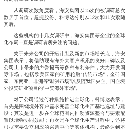
从调研次数角度看，海安集团以15次的被调研总次
数居于首位，超捷股份、科博达分别以12次和11次紧随
其后。
这些机构的十几次调研中，海安集团等企业的全球
化布局一直是调研者所关注的问题。
关于未来公司的开拓计划及新的市场增长点，海安
集团表示，将借助现有海外大客户积累的良好口碑以及
公司上市带来的声誉提高等多种有利条件，大力开发国
际市场，包括欧美国家的矿用轮胎“传统市场”，金砖国
家、东南亚、非洲等“新兴市场”以及随我国央企、国企境
外投资矿业项目的“中资海外市场”。
对于公司通过何种措施推进全球化，科博达表示，
首先是围绕境外客户需求完善全球化生产基地选址与建
设；其次是进一步在全球范围内推动资源整合与要素配
置以增强协同效能；再次是在全球化生产过程中，还将
根据需要设立相应的采购中心等实体机构，最终达到本