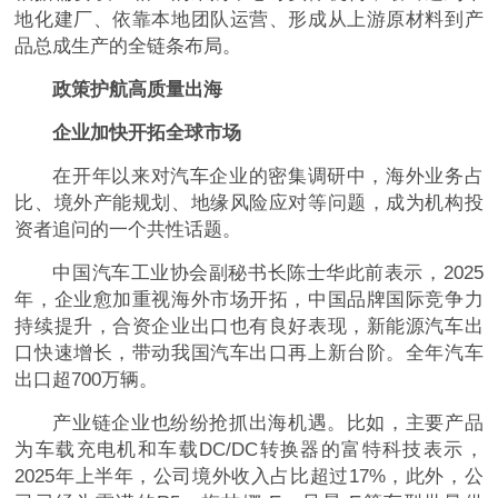
地化建厂、依靠本地团队运营、形成从上游原材料到产
品总成生产的全链条布局。
政策护航高质量出海
企业加快开拓全球市场
在开年以来对汽车企业的密集调研中，海外业务占
比、境外产能规划、地缘风险应对等问题，成为机构投
资者追问的一个共性话题。
中国汽车工业协会副秘书长陈士华此前表示，2025
年，企业愈加重视海外市场开拓，中国品牌国际竞争力
持续提升，合资企业出口也有良好表现，新能源汽车出
口快速增长，带动我国汽车出口再上新台阶。全年汽车
出口超700万辆。
产业链企业也纷纷抢抓出海机遇。比如，主要产品
为车载充电机和车载DC/DC转换器的富特科技表示，
2025年上半年，公司境外收入占比超过17%，此外，公