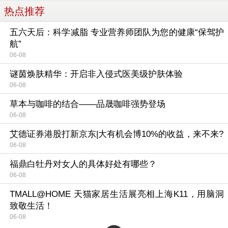
热点推荐
五六天后：科学减脂 专业营养师团队为您的健康“保驾护
航”
06-08
谜茵焕肤精华：开启非入侵式医美级护肤体验
06-08
草本与咖啡的结合——品晟咖啡强势登场
06-08
艾德证券港股打新京东|大有机会博10%的收益，来不来?
06-08
福鼎白牡丹对女人的具体好处有哪些？
06-08
TMALL@HOME 天猫家居生活展亮相上海K11，用脑洞
致敬生活！
06-08